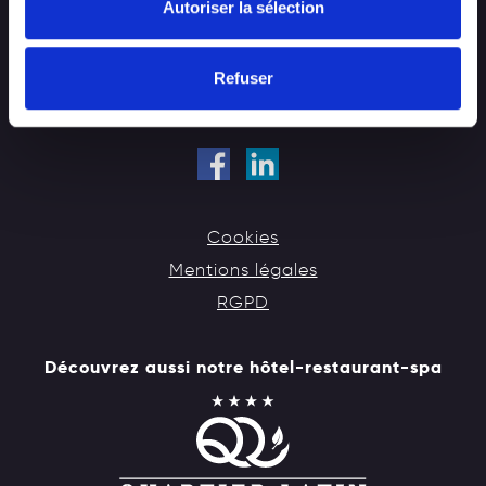
BELGIQUE
Autoriser la sélection
Tel :
+32 84 31 10 68
email :
info@houyoux.be
Refuser
Cookies
Mentions légales
RGPD
Découvrez aussi notre hôtel-restaurant-spa