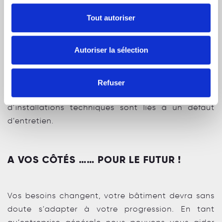
Cet adage est particulièrement de mise en ce qui
Tout autoriser
concerne un bâtiment. La santé de votre bien
passe inévitablement par un entretien régulier et
Autoriser la sélection
préventif, permettant de réduire le coût de
travaux de remise en état. En effet, dans la
plupart des cas, certaines altérations de
Refuser
matériaux ou certains dysfonctionnements
d’installations techniques sont liés à un défaut
d’entretien.
A VOS CÔTÉS …… POUR LE FUTUR !
Vos besoins changent, votre bâtiment devra sans
doute s’adapter à votre progression. En tant