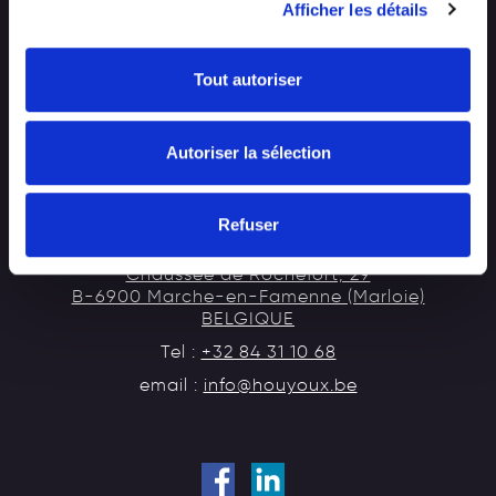
CONTACT
Afficher les détails
EMPLOI
Tout autoriser
Autoriser la sélection
HOUYOUX CONSTRUCTIONS
Entreprise générale de construction
Refuser
Chaussée de Rochefort, 29
B-6900 Marche-en-Famenne (Marloie)
BELGIQUE
Tel :
+32 84 31 10 68
email :
info@houyoux.be