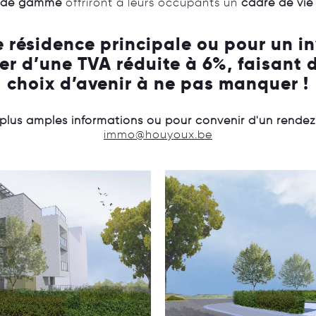
 de gamme
offriront à leurs occupants un
cadre de vie
 résidence principale ou pour un in
iter d’une TVA réduite à 6%, faisant
choix d’avenir à ne pas manquer !
lus amples informations ou pour convenir d'un rende
immo@houyoux.be