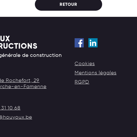
RETOUR
UX
RUCTIONS
 générale de construction
Cookies
Mentions légales
e Rochefort, 29
RGPD
rche-en-Famenne
 31 10 68
o@houyoux.be