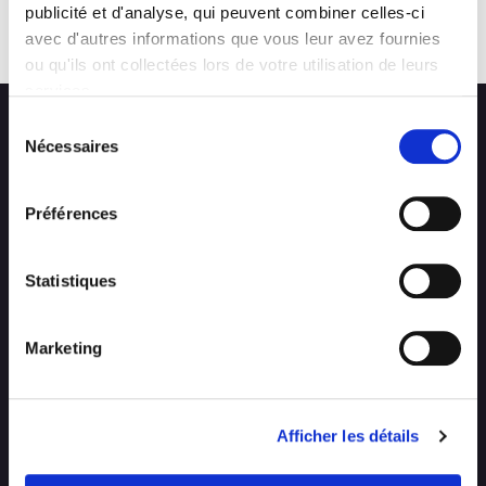
publicité et d'analyse, qui peuvent combiner celles-ci
avec d'autres informations que vous leur avez fournies
RETOUR
ou qu'ils ont collectées lors de votre utilisation de leurs
services.
Sélection
Nécessaires
du
consentement
Préférences
Statistiques
CONTACT
Marketing
EMPLOI
Afficher les détails
HOUYOUX CONSTRUCTIONS
Entreprise générale de construction