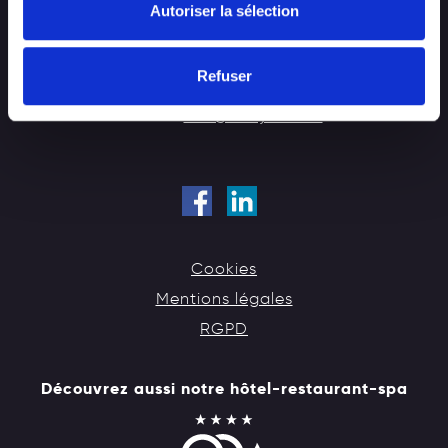
Autoriser la sélection
Chaussée de Rochefort, 29
B-6900 Marche-en-Famenne (Marloie)
BELGIQUE
Refuser
Tel :
+32 84 31 10 68
email :
info@houyoux.be
Cookies
Mentions légales
RGPD
Découvrez aussi notre hôtel-restaurant-spa