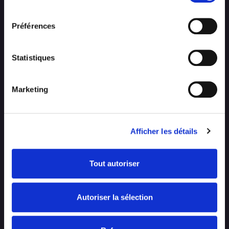
consentement
Préférences
Statistiques
Marketing
CONTACT
EMPLOI
Afficher les détails
HOUYOUX CONSTRUCTIONS
Tout autoriser
Entreprise générale de construction
Autoriser la sélection
Chaussée de Rochefort, 29
B-6900 Marche-en-Famenne (Marloie)