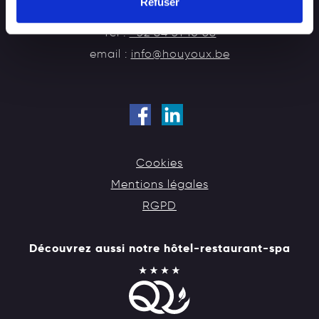
Refuser
BELGIQUE
Tel :
+32 84 31 10 68
email :
info@houyoux.be
Cookies
Mentions légales
RGPD
Découvrez aussi notre hôtel-restaurant-spa