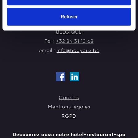
Refuser
Chaussée de Rochefort, 29
B-6900 Marche-en-Famenne (Marloie)
BELGIQUE
Tel :
+32 84 31 10 68
email :
info@houyoux.be
Cookies
Mentions légales
RGPD
Découvrez aussi notre hôtel-restaurant-spa