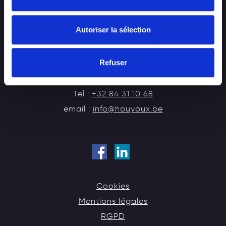
HOUYOUX CONSTRUCTIONS
Entreprise générale de construction
Autoriser la sélection
Chaussée de Rochefort, 29
Refuser
B-6900 Marche-en-Famenne (Marloie)
BELGIQUE
Tel :
+32 84 31 10 68
email :
info@houyoux.be
Cookies
Mentions légales
RGPD