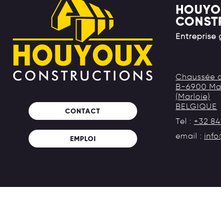
HOUYO
CONST
Entreprise
Chaussée d
B-6900 Ma
(Marloie)
BELGIQUE
CONTACT
Tel :
+32 84
email :
inf
EMPLOI