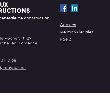
UX
RUCTIONS
 générale de construction
Cookies
Mentions légales
e Rochefort, 29
RGPD
rche-en-Famenne
 31 10 68
o@houyoux.be