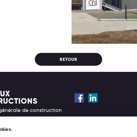
RETOUR
UX
RUCTIONS
 générale de construction
Cookies
Mentions légales
okies.
e Rochefort, 29
RGPD