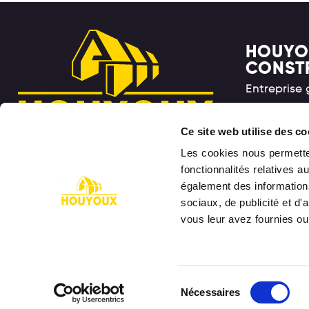
HOUYO
CONST
Entreprise
Ce site web utilise des co
Chaussée d
Les cookies nous permetten
B-6900 Ma
fonctionnalités relatives 
(Marloie)
BELGIQUE
également des informations
CONTACT
sociaux, de publicité et d
Tel :
+32 84
vous leur avez fournies ou 
email :
inf
EMPLOI
Sélection
Nécessaires
du