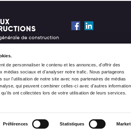
UX
RUCTIONS
 générale de construction
Cookies
Mentions légales
okies.
e Rochefort, 29
RGPD
t de personnaliser le contenu et les annonces, d'offrir des
rche-en-Famenne
aux médias sociaux et d'analyser notre trafic. Nous partageons
 sur l'utilisation de notre site avec nos partenaires de médias
'analyse, qui peuvent combiner celles-ci avec d'autres informatio
 31 10 68
qu'ils ont collectées lors de votre utilisation de leurs services.
o@houyoux.be
Préférences
Statistiques
Market